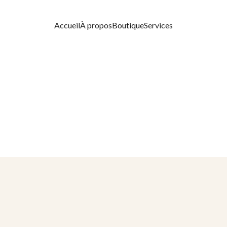
Accueil
À propos
Boutique
Services
ZANTS & EFFET SOLEIL
PROTECTION SOLAIRE