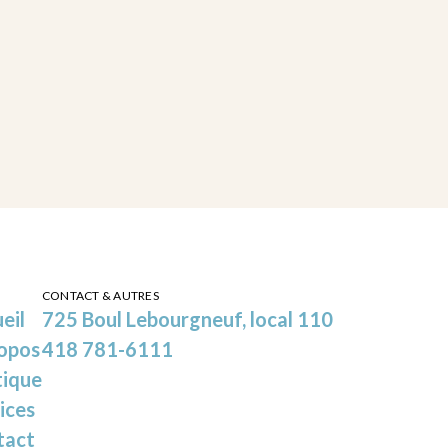
CONTACT & AUTRES
eil
725 Boul Lebourgneuf, local 110
opos
418 781-6111
tique
ices
tact