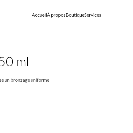
Accueil
À propos
Boutique
Services
 50 ml
rise un bronzage uniforme