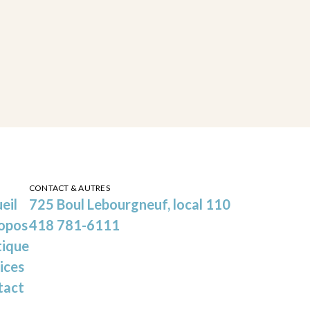
CONTACT & AUTRES
eil
725 Boul Lebourgneuf, local 110
opos
418 781-6111
tique
ices
tact